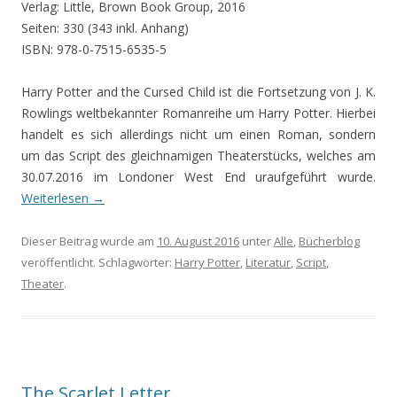
Verlag: Little, Brown Book Group, 2016
Seiten: 330 (343 inkl. Anhang)
ISBN: 978-0-7515-6535-5
Harry Potter and the Cursed Child ist die Fortsetzung von J. K.
Rowlings weltbekannter Romanreihe um Harry Potter. Hierbei
handelt es sich allerdings nicht um einen Roman, sondern
um das Script des gleichnamigen Theaterstücks, welches am
30.07.2016 im Londoner West End uraufgeführt wurde.
Weiterlesen
→
Dieser Beitrag wurde am
10. August 2016
unter
Alle
,
Bücherblog
veröffentlicht. Schlagwörter:
Harry Potter
,
Literatur
,
Script
,
Theater
.
The Scarlet Letter