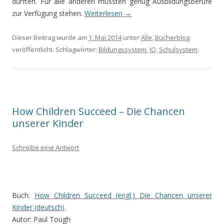
dürften. Für alle anderen müssten genug Ausbildungsberufe
zur Verfügung stehen.
Weiterlesen
→
Dieser Beitrag wurde am
1. Mai 2014
unter
Alle
,
Bücherblog
veröffentlicht. Schlagwörter:
Bildungssystem
,
IQ
,
Schulsystem
.
How Children Succeed – Die Chancen
unserer Kinder
Schreibe eine Antwort
Buch:
How Children Succeed (engl.) Die Chancen unserer
Kinder (deutsch)
Autor: Paul Tough