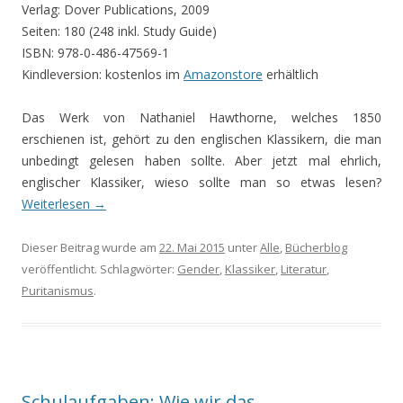
Verlag: Dover Publications, 2009
Seiten: 180 (248 inkl. Study Guide)
ISBN: 978-0-486-47569-1
Kindleversion: kostenlos im
Amazonstore
erhältlich
Das Werk von Nathaniel Hawthorne, welches 1850
erschienen ist, gehört zu den englischen Klassikern, die man
unbedingt gelesen haben sollte. Aber jetzt mal ehrlich,
englischer Klassiker, wieso sollte man so etwas lesen?
Weiterlesen
→
Dieser Beitrag wurde am
22. Mai 2015
unter
Alle
,
Bücherblog
veröffentlicht. Schlagwörter:
Gender
,
Klassiker
,
Literatur
,
Puritanismus
.
Schulaufgaben: Wie wir das