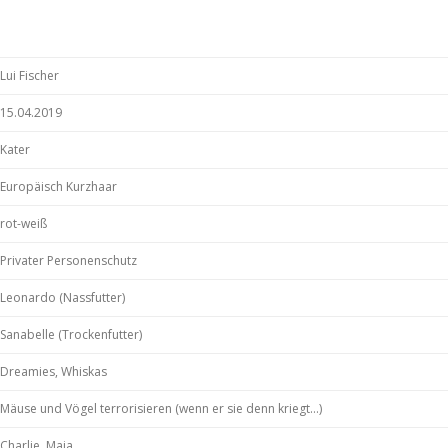
Lui Fischer
15.04.2019
Kater
Europäisch Kurzhaar
rot-weiß
Privater Personenschutz
Leonardo (Nassfutter)
Sanabelle (Trockenfutter)
Dreamies, Whiskas
Mäuse und Vögel terrorisieren (wenn er sie denn kriegt…)
Charlie, Maja