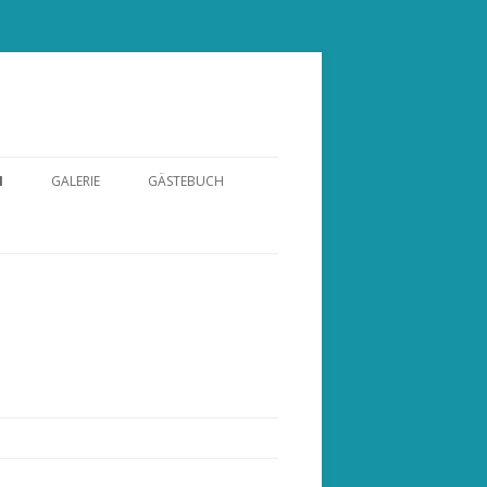
N
GALERIE
GÄSTEBUCH
DEOS VON FELIX
FOTALBUM
SLAVERY
STE
EST2GO