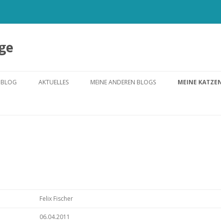
ge
HBLOG
AKTUELLES
MEINE ANDEREN BLOGS
MEINE KATZE
GO2WEB2ZERO
FOTOS UND VI
TRIP2LONDON
WEBQUESTS
MODERN 
GO2E-WA
GO2GENT
Felix Fischer
06.04.2011