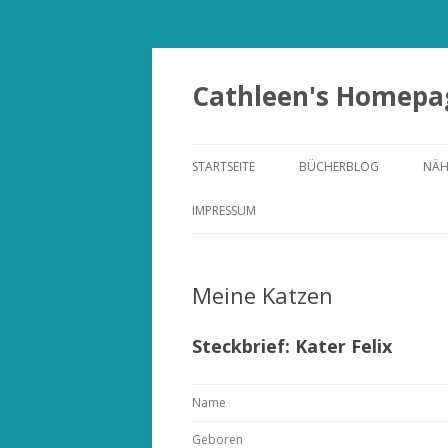
Zum
Inhalt
springen
Cathleen's Homepa
STARTSEITE
BÜCHERBLOG
NÄ
IMPRESSUM
KONTAKT
Meine Katzen
Steckbrief: Kater Felix
Name
Geboren